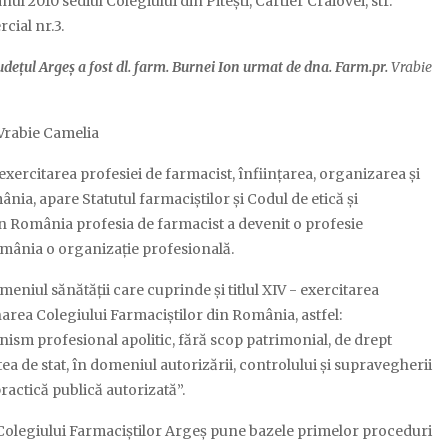
ul 2010 sediul Colegiului din Pitești, Cartier Craiovei, str.
cial nr.3.
udețul Argeș a fost dl. farm. Burnei Ion urmat de dna. Farm.pr.
Vrabie
 Vrabie Camelia
exercitarea profesiei de farmacist, înființarea, organizarea și
ia, apare Statutul farmaciștilor și Codul de etică și
n România profesia de farmacist a devenit o profesie
omânia o organizație profesională.
niul sănătății care cuprinde și titlul XIV - exercitarea
narea Colegiului Farmaciștilor din România, astfel:
ism profesional apolitic, fără scop patrimonial, de drept
tea de stat, în domeniul autorizării, controlului și supravegherii
practică publică autorizată”.
Colegiului Farmaciștilor Argeș pune bazele primelor proceduri