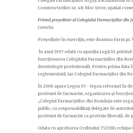
Colegiul Farmaciștilor Argeș a achizitionat in an
Constructorilor nr. 4B, bloc Izvor, spatial comer
Primul președinte al Colegiului Farmaciștilor din J
Camelia
.
Președinte în exercițiu, este doamna Farm.pr.
În anul 1997 odată cu apariția Legii 81 privind 
funcționarea Colegiului Farmaciștilor din Român
deontologie profesională. Pentru prima data î
reglementată, iar Colegiul Farmacișilor din R
În 2006 apare Legea 95 - legea reformei în dome
profesiei de farmacist, organizarea și funcțio
„Colegiul Farmaciștilor din România este organ
public, cu responsabilitați delegate de autorita
profesiei de farmacist ca profesie liberală, de 
Odata cu aprobarea Ordinului 75/2010, echipa 