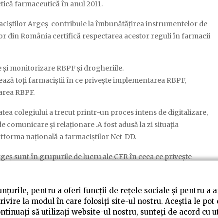
ică farmaceutică în anul 2011.
maciștilor Argeș contribuie la îmbunătățirea instrumentelor de
ilor din România certifică respectarea acestor reguli în farmacii
e și monitorizare RBPF și drogheriile.
tează toți farmaciștii în ce privește implementarea RBPF,
area RBPF.
tea colegiului a trecut printr-un proces intens de digitalizare,
omunicare și relaționare .A fost adusă la zi situația
latforma națională a farmaciștilor Net-DD.
eș sunt în grupurile de lucru ale CFR în ceea ce privește
or de lucru a evaluatorilor în concordanța cu legislația în
ropuneri servicii farmaceutice.
țurile, pentru a oferi funcții de rețele sociale și pentru a 
privire la modul în care folosiți site-ul nostru. Aceștia le po
 continuați să utilizați website-ul nostru, sunteți de acord c