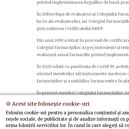
privind implementarea Regulilor de bună pract
În 2019,echipa de evaluatori ai Colegiului Far
lucru ale evaluatorilor, iar Colegiul Farmacișt
prin emiterea Certificatului RBPF.
Din anul 2019 a intrat în procesul de certificar
Colegiul Farmaciștilor Argeș instruiește și tes
evaluează anual farmaciile privind implement
În 2020 odată cu pandemia de Covid-19 ,activita
oferind membrilor săi instrumente moderne de c
farmaciștilor și a unităților farmaceutice în p
În prezent membri Colegiului Farmaciștilor Arg
modificarea certificatului RBPF ,a instrumentel
🍪 Acest site folosește cookie-uri
vigoare ,precum și în grupul de lucru pentru p
Folosim cookie-uri pentru a personaliza conținutul și anun
rețele sociale, de publicitate și de analize informații cu 
urma folosirii serviciilor lor. În cazul în care alegeți să