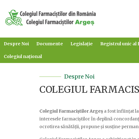
Despre Noi
Documente
Legislație
Registrul unic al 
Colegiul național
Despre Noi
COLEGIUL FARMACIS
Colegiul Farmaciștilor Argeș
a fost inființat 
interesele farmaciștilor în deplină concordanță 
ocrotirea sănătății, propune și susține perman